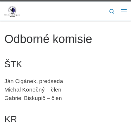
Skip to content
Search
Me
Odborné komisie
ŠTK
Ján Cigánek, predseda
Michal Konečný – člen
Gabriel Biskupič – člen
KR